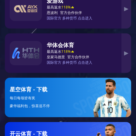
2026-01-31
武汉羽毛球队与广州羽毛球队赛
后复盘分析团队配合与战术执行