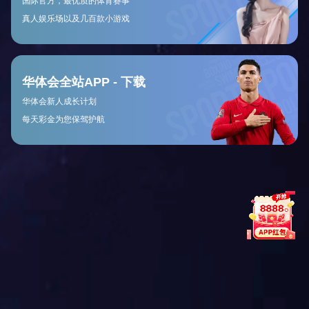
2026-01-18
南京排球队与深圳排球队耐力对
决的赛后深度分析与反思