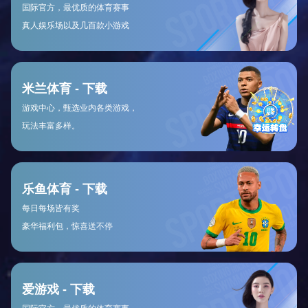
2026-01-30
欧锦赛最新积分榜北京篮球队凭
61分稳居第一名
在最新的欧锦赛积分榜中，北京篮球队以61分稳居
第一名，展现了强大的团队实力和出色的竞技状
态。这一成绩不仅反映了球队在比赛中的顽强拼
搏，也为他们在接下来的赛事中奠定了良好的基
础。本文将从多个角度探讨北京...